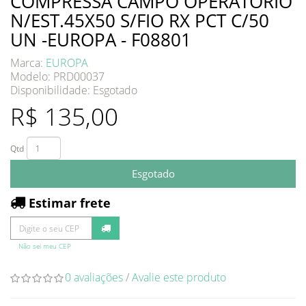
COMPRESSA CAMPO OPERATORIO
N/EST.45X50 S/FIO RX PCT C/50
UN -EUROPA - F08801
Marca:
EUROPA
Modelo: PRD00037
Disponibilidade:
Esgotado
R$ 135,00
Qtd
Esgotado
Estimar frete
Não sei meu CEP
0 avaliações
/
Avalie este produto