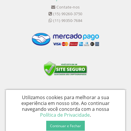
Contate-nos
(15) 99260-3750
(11) 99350-7684
Utilizamos cookies para melhorar a sua
Medical Shopping Produtos Hospitalares Ltda - CNPJ: 04.656.390/0002-94 -
experiência em nosso site.
Ao continuar
I.E.: 358058050115
navegando você concorda com a nossa
Av. Wika Úrsula Wiegand, 139 - Galpão D - Iperó / SP - CEP 18560-477 -
Política de Privacidade
.
Medical Shopping © 2026
Continuar e Fechar
Desenvolvido por
88digital