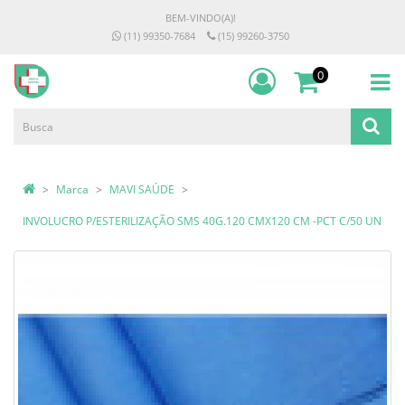
BEM-VINDO(A)!
(11) 99350-7684
(15) 99260-3750
0
Marca
MAVI SAÚDE
INVOLUCRO P/ESTERILIZAÇÃO SMS 40G.120 CMX120 CM -PCT C/50 UN