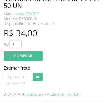
50 UN
Marca:
MAVI SAÚDE
Modelo: FAB00045
Disponibilidade:
Em estoque
R$ 34,00
Qtd
COMPRAR
Estimar frete
Não sei meu CEP
0 avaliações
/
Avalie este produto