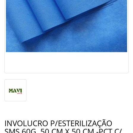
INVOLUCRO P/ESTERILIZAÇÃO
SMS 60G. 50 CM X 50 CM -PCT C/