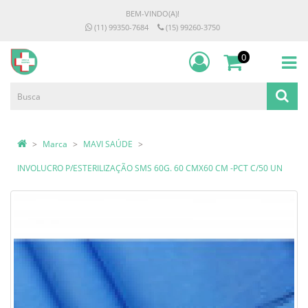
BEM-VINDO(A)!
(11) 99350-7684
(15) 99260-3750
0
Marca
MAVI SAÚDE
INVOLUCRO P/ESTERILIZAÇÃO SMS 60G. 60 CMX60 CM -PCT C/50 UN