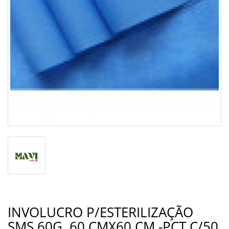
INVOLUCRO P/ESTERILIZAÇÃO
SMS 60G. 60 CMX60 CM -PCT C/50