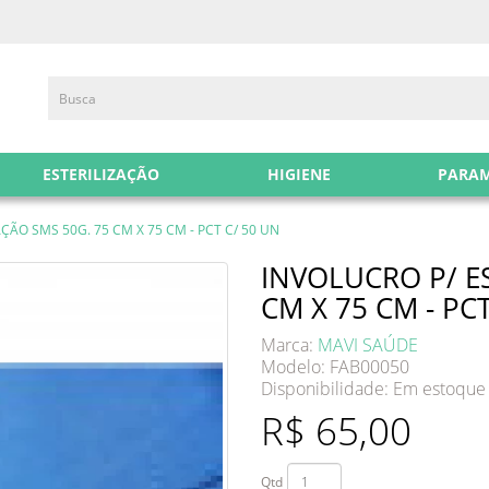
ESTERILIZAÇÃO
HIGIENE
PARA
ÇÃO SMS 50G. 75 CM X 75 CM - PCT C/ 50 UN
INVOLUCRO P/ ES
CM X 75 CM - PC
Marca:
MAVI SAÚDE
Modelo: FAB00050
Disponibilidade:
Em estoque
R$ 65,00
Qtd