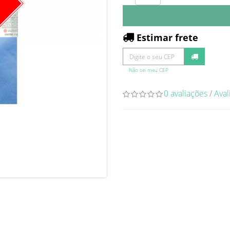
O
Estimar frete
Não sei meu CEP
0 avaliações
/
Aval