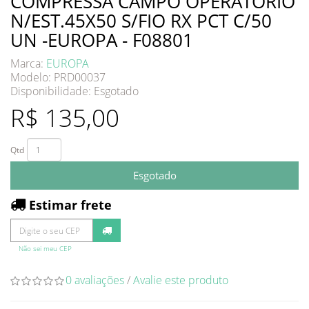
COMPRESSA CAMPO OPERATORIO
N/EST.45X50 S/FIO RX PCT C/50
UN -EUROPA - F08801
Marca:
EUROPA
Modelo: PRD00037
Disponibilidade:
Esgotado
R$ 135,00
Qtd
Esgotado
Estimar frete
Não sei meu CEP
0 avaliações
/
Avalie este produto