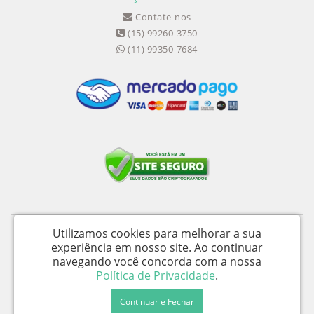
Contate-nos
(15) 99260-3750
(11) 99350-7684
Utilizamos cookies para melhorar a sua
Medical Shopping Produtos Hospitalares Ltda - CNPJ: 04.656.390/0002-94 -
experiência em nosso site.
Ao continuar
I.E.: 358058050115
navegando você concorda com a nossa
Av. Wika Úrsula Wiegand, 139 - Galpão D - Iperó / SP - CEP 18560-477 -
Política de Privacidade
.
Medical Shopping © 2026
Continuar e Fechar
Desenvolvido por
88digital