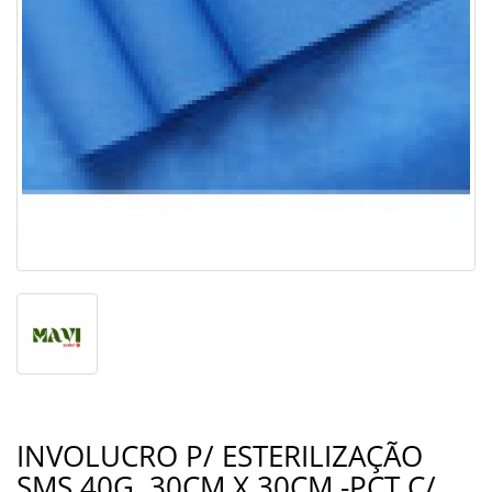
INVOLUCRO P/ ESTERILIZAÇÃO
SMS 40G. 30CM X 30CM -PCT C/