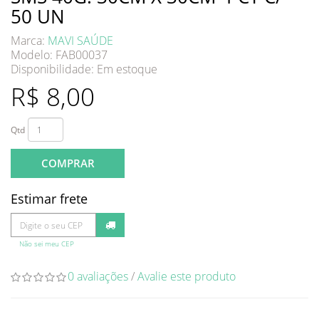
50 UN
Marca:
MAVI SAÚDE
Modelo: FAB00037
Disponibilidade:
Em estoque
R$ 8,00
Qtd
COMPRAR
Estimar frete
Não sei meu CEP
0 avaliações
/
Avalie este produto