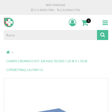
BEM-VINDO(A)!
(11) 99350-7684
(15) 99260-3750
0
CAMPO CIRURGICO EST. EM NAO TECIDO 1.20 M X 1.50 M
C/FENESTRA(L.I.A)-F08114