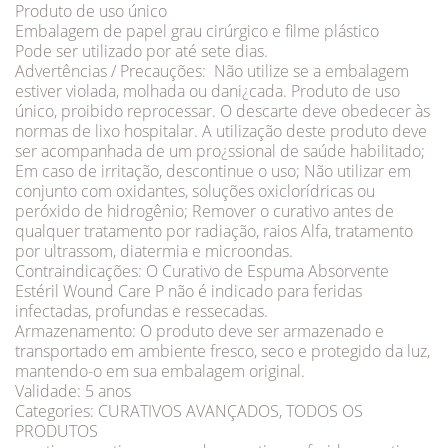
Produto de uso único
Embalagem de papel grau cirúrgico e filme plástico
Pode ser utilizado por até sete dias.
Advertências / Precauções: Não utilize se a embalagem
estiver violada, molhada ou dani¿cada. Produto de uso
único, proibido reprocessar. O descarte deve obedecer às
normas de lixo hospitalar. A utilização deste produto deve
ser acompanhada de um pro¿ssional de saúde habilitado;
Em caso de irritação, descontinue o uso; Não utilizar em
conjunto com oxidantes, soluções oxiclorídricas ou
peróxido de hidrogênio; Remover o curativo antes de
qualquer tratamento por radiação, raios Alfa, tratamento
por ultrassom, diatermia e microondas.
Contraindicações: O Curativo de Espuma Absorvente
Estéril Wound Care P não é indicado para feridas
infectadas, profundas e ressecadas.
Armazenamento: O produto deve ser armazenado e
transportado em ambiente fresco, seco e protegido da luz,
mantendo-o em sua embalagem original.
Validade: 5 anos
Categories: CURATIVOS AVANÇADOS, TODOS OS
PRODUTOS