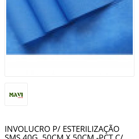
INVOLUCRO P/ ESTERILIZAÇÃO
SMS 40G. 50CM X 50CM -PCT C/