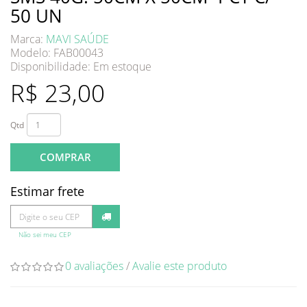
50 UN
Marca:
MAVI SAÚDE
Modelo: FAB00043
Disponibilidade:
Em estoque
R$ 23,00
Qtd
COMPRAR
Estimar frete
Não sei meu CEP
0 avaliações
/
Avalie este produto