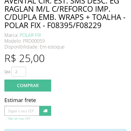
AVENTAL CIR. EST. SMS DESC. EG
RAGLAN M/L C/REFORCO IMP.
C/DUPLA EMB. WRAPS + TOALHA -
POLAR FIX - F08395/F08229
Marca:
POLAR FIX
Modelo: PRD00059
Disponibilidade:
Em estoque
R$ 25,00
Qtd
COMPRAR
Estimar frete
Não sei meu CEP