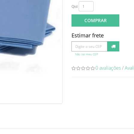
Qtd
COMPRAR
Estimar frete
Não sei meu CEP
0 avaliações
/
Aval