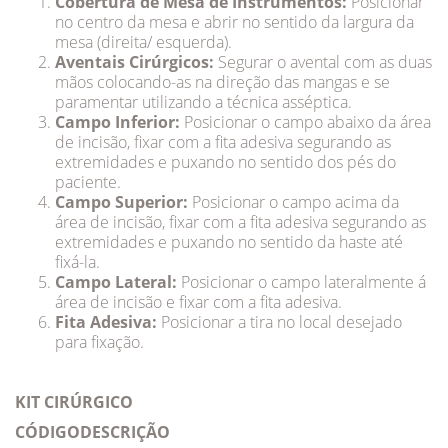
Cobertura de Mesa de Instrumentos:
Posicionar
no centro da mesa e abrir no sentido da largura da
mesa (direita/ esquerda).
Aventais Cirúrgicos:
Segurar o avental com as duas
mãos colocando-as na direção das mangas e se
paramentar utilizando a técnica asséptica.
Campo Inferior:
Posicionar o campo abaixo da área
de incisão, ﬁxar com a ﬁta adesiva segurando as
extremidades e puxando no sentido dos pés do
paciente.
Campo Superior:
Posicionar o campo acima da
área de incisão, ﬁxar com a ﬁta adesiva segurando as
extremidades e puxando no sentido da haste até
ﬁxá-la.
Campo Lateral:
Posicionar o campo lateralmente á
área de incisão e ﬁxar com a ﬁta adesiva.
Fita Adesiva:
Posicionar a tira no local desejado
para ﬁxação.
KIT CIRÚRGICO
CÓDIGO
DESCRIÇÃO