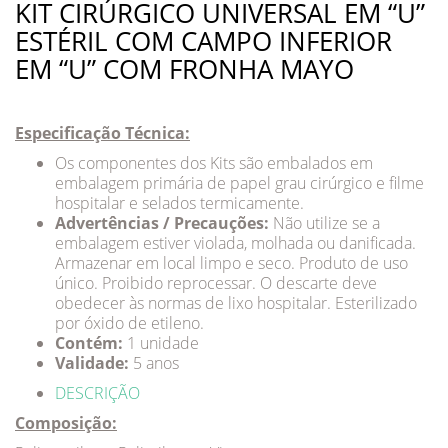
KIT CIRÚRGICO UNIVERSAL EM “U”
ESTÉRIL COM CAMPO INFERIOR
EM “U” COM FRONHA MAYO
Especificação Técnica:
Os componentes dos Kits são embalados em
embalagem primária de papel grau cirúrgico e filme
hospitalar e selados termicamente.
Advertências / Precauções:
Não utilize se a
embalagem estiver violada, molhada ou danificada.
Armazenar em local limpo e seco. Produto de uso
único. Proibido reprocessar. O descarte deve
obedecer às normas de lixo hospitalar. Esterilizado
por óxido de etileno.
Contém:
1 unidade
Validade:
5 anos
DESCRIÇÃO
Composição: