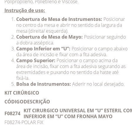
Polipropileno, Polietileno e Viscose.
Instrução de uso:
Cobertura de Mesa de Instrumentos:
Posicionar
no centro da mesa e abrir no sentido da largura da
mesa (direita/ esquerda).
Cobertura de Mesa de Mayo:
Posicionar seguindo
a dobra asséptica.
Campo Inferior em “U”:
Posicionar o campo abaixo
da área de incisão e ﬁxar com a ﬁta adesiva.
Campo Superior:
Posicionar o campo acima da
área de incisão, ﬁxar com a ﬁta adesiva segurando as
extremidades e puxando no sentido da haste até
ﬁxá-la.
Bolsa de Instrumentos:
Aderir no local desejado.
KIT CIRÚRGICO
CÓDIGO
DESCRIÇÃO
KIT CIRURGICO UNIVERSAL EM “U” ESTERIL C
F08274
INFERIOR EM “U” COM FRONHA MAYO
F08274-POLAR FIX