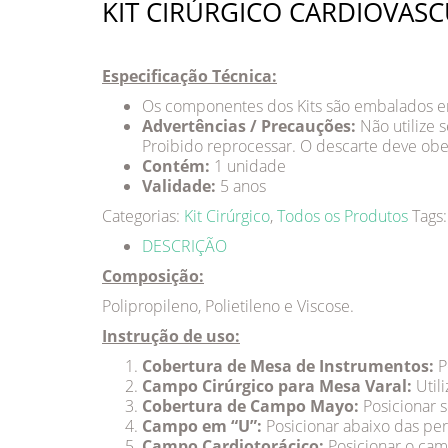
KIT CIRÚRGICO CARDIOVASCU
Especificação Técnica:
Os componentes dos Kits são embalados em
Advertências / Precauções:
Não utilize 
Proibido reprocessar. O descarte deve obed
Contém:
1 unidade
Validade:
5 anos
Categorias:
Kit Cirúrgico
,
Todos os Produtos
Tags
DESCRIÇÃO
Composição:
Polipropileno, Polietileno e Viscose.
Instrução de uso:
Cobertura de Mesa de Instrumentos:
P
Campo Cirúrgico para Mesa Varal:
Util
Cobertura de Campo Mayo:
Posicionar 
Campo em “U”:
Posicionar abaixo das per
Campo Cardiotorácico:
Posicionar o cam