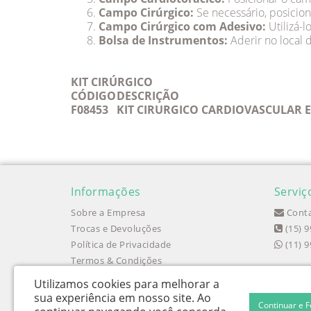
Campo Cirúrgico:
Se necessário, posicio
Campo Cirúrgico com Adesivo:
Utilizá-l
Bolsa de Instrumentos:
Aderir no local 
KIT CIRÚRGICO
CÓDIGO
DESCRIÇÃO
F08453
KIT CIRURGICO CARDIOVASCULAR ES
Informações
Serviç
Sobre a Empresa
Conta
Trocas e Devoluções
(15) 
Política de Privacidade
(11) 
Termos & Condições
Utilizamos cookies para melhorar a
sua experiência em nosso site.
Ao
Continuar e 