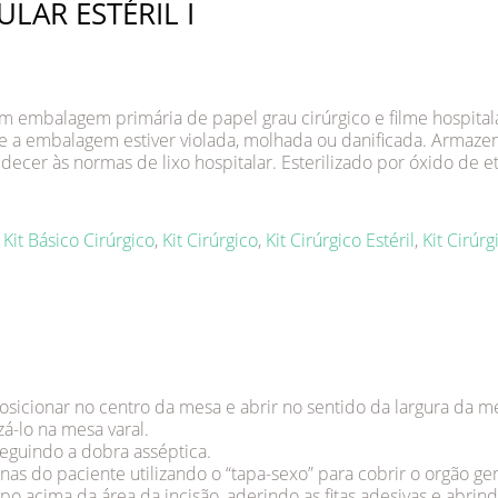
LAR ESTÉRIL I
 embalagem primária de papel grau cirúrgico e filme hospital
se a embalagem estiver violada, molhada ou danificada. Armazen
ecer às normas de lixo hospitalar. Esterilizado por óxido de et
:
Kit Básico Cirúrgico
,
Kit Cirúrgico
,
Kit Cirúrgico Estéril
,
Kit Cirúrg
osicionar no centro da mesa e abrir no sentido da largura da me
izá-lo na mesa varal.
seguindo a dobra asséptica.
nas do paciente utilizando o “tapa-sexo” para cobrir o orgão gen
po acima da área da incisão, aderindo as ﬁtas adesivas e abrin