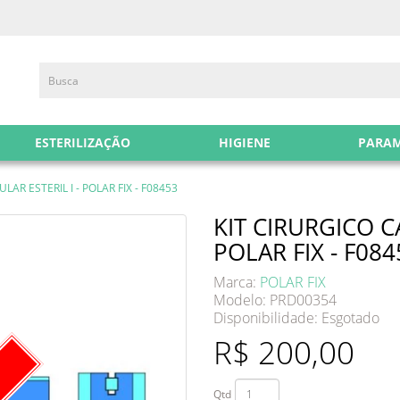
ESTERILIZAÇÃO
HIGIENE
PARA
AR ESTERIL I - POLAR FIX - F08453
KIT CIRURGICO C
POLAR FIX - F084
Marca:
POLAR FIX
Modelo: PRD00354
Disponibilidade:
Esgotado
R$ 200,00
Qtd