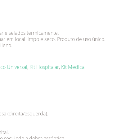
ar e selados termicamente.
ar em local limpo e seco. Produto de uso único.
ileno.
ico Universal
,
Kit Hospitalar
,
Kit Medical
sa (direita/esquerda).
ital.
do seguindo a dobra asséptica.