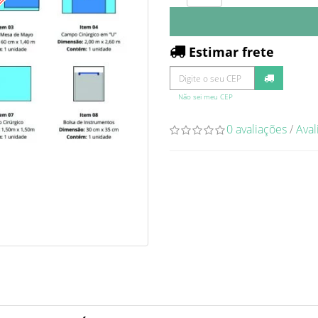
O
Estimar frete
Não sei meu CEP
0 avaliações
/
Aval