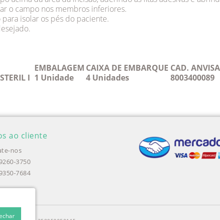
nar o campo nos membros inferiores.
o para isolar os pés do paciente.
desejado.
EMBALAGEM
CAIXA DE EMBARQUE
CAD. ANVISA
TERIL I
1 Unidade
4 Unidades
8003400089
os ao cliente
te-nos
99260-3750
99350-7684
Fechar