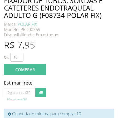
FIXADOR DE TUBOS, SONDAS E
CATETERES ENDOTRAQUEAL
ADULTO G (F08734-POLAR FIX)
Marca:
POLAR FIX
Modelo: PRD00369
Disponibilidade:
Em estoque
R$ 7,95
Qtd
COMPRAR
Estimar frete
Não sei meu CEP
Quantidade mínima para compra: 10