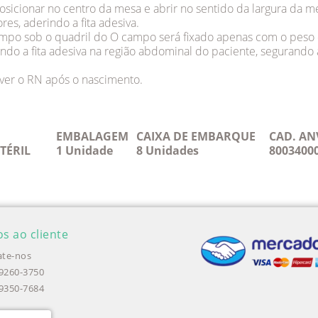
osicionar no centro da mesa e abrir no sentido da largura da me
res, aderindo a ﬁta adesiva.
campo sob o quadril do O campo será ﬁxado apenas com o peso 
ando a ﬁta adesiva na região abdominal do paciente, segurand
ver o RN após o nascimento.
EMBALAGEM
CAIXA DE EMBARQUE
CAD. AN
TÉRIL
1 Unidade
8 Unidades
8003400
os ao cliente
te-nos
99260-3750
99350-7684