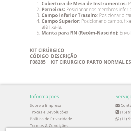
Cobertura de Mesa de Instrumentos:
P
Perneiras:
Posicionar nos membros inferio
Campo Inferior Traseiro
: Posicionar o 
Campo Superior
: Posicionar o campo, ﬁx
até ﬁxá-la.
Manta para RN (Recém-Nascido):
Envol
KIT CIRÚRGICO
CÓDIGO
DESCRIÇÃO
F08285
KIT CIRURGICO PARTO NORMAL ES
Informações
Serviç
Sobre a Empresa
Conta
Trocas e Devoluções
(15) 
Política de Privacidade
(11) 
Termos & Condições