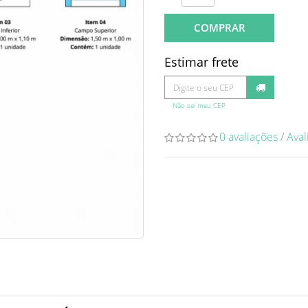
COMPRAR
Estimar frete
Não sei meu CEP
0 avaliações
/
Aval