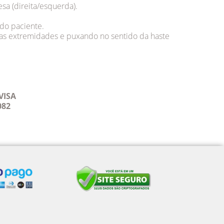
sa (direita/esquerda).
do paciente.
o as extremidades e puxando no sentido da haste
VISA
082