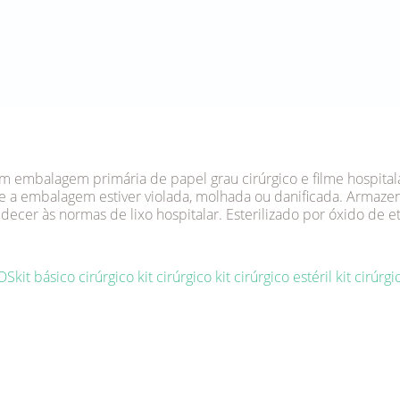
 embalagem primária de papel grau cirúrgico e filme hospital
se a embalagem estiver violada, molhada ou danificada. Armazen
ecer às normas de lixo hospitalar. Esterilizado por óxido de et
OS
kit básico cirúrgico
kit cirúrgico
kit cirúrgico estéril
kit cirúrgi