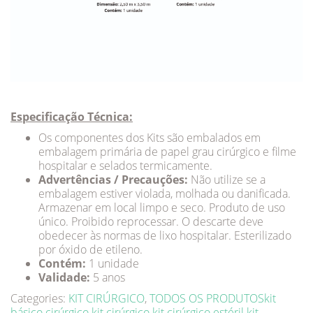
Especificação Técnica:
Os componentes dos Kits são embalados em
embalagem primária de papel grau cirúrgico e filme
hospitalar e selados termicamente.
Advertências / Precauções:
Não utilize se a
embalagem estiver violada, molhada ou danificada.
Armazenar em local limpo e seco. Produto de uso
único. Proibido reprocessar. O descarte deve
obedecer às normas de lixo hospitalar. Esterilizado
por óxido de etileno.
Contém:
1 unidade
Validade:
5 anos
Categories:
KIT CIRÚRGICO
,
TODOS OS PRODUTOS
kit
básico cirúrgico
kit cirúrgico
kit cirúrgico estéril
kit