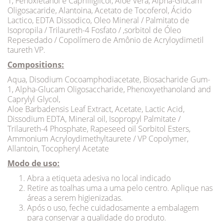
1, Fenoxietanol e Caprililglicol, Aloe Vera, Alpha-Glucam
Oligosacaride, Alantoina, Acetato de Tocoferol, Ácido
Lactico, EDTA Dissodico, Oleo Mineral / Palmitato de
Isopropila / Trilaureth-4 Fosfato / ,sorbitol de Óleo
Repesedado / Copolímero de Amônio de Acryloydimetil
taureth VP.
Compositions:
Aqua, Disodium Cocoamphodiacetate, Biosacharide Gum-
1, Alpha-Glucam Oligosaccharide, Phenoxyethanoland and
Caprylyl Glycol,
Aloe Barbadensis Leaf Extract, Acetate, Lactic Acid,
Dissodium EDTA, Mineral oil, Isopropyl Palmitate /
Trilaureth-4 Phosphate, Rapeseed oil Sorbitol Esters,
Ammonium Acryloydimethyltaurete / VP Copolymer,
Allantoin, Tocopheryl Acetate
Modo de uso:
Abra a etiqueta adesiva no local indicado
Retire as toalhas uma a uma pelo centro. Aplique nas
áreas a serem higienizadas.
Após o uso, feche cuidadosamente a embalagem
para conservar a qualidade do produto.