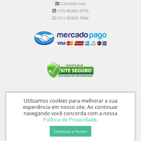
Contate-nos
(15) 99260-3750
(11) 99350-7684
Utilizamos cookies para melhorar a sua
Medical Shopping Produtos Hospitalares Ltda - CNPJ: 04.656.390/0002-94 -
experiência em nosso site.
Ao continuar
I.E.: 358058050115
navegando você concorda com a nossa
Av. Wika Úrsula Wiegand, 139 - Galpão D - Iperó / SP - CEP 18560-477 -
Política de Privacidade
.
Medical Shopping © 2026
Continuar e Fechar
Desenvolvido por
88digital