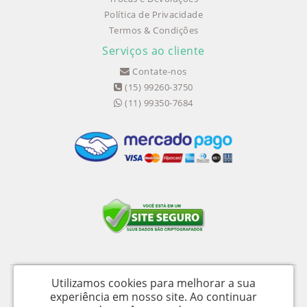
Política de Privacidade
Termos & Condições
Serviços ao cliente
Contate-nos
(15) 99260-3750
(11) 99350-7684
Utilizamos cookies para melhorar a sua
Medical Shopping Produtos Hospitalares Ltda - CNPJ: 04.656.390/0002-94 -
experiência em nosso site.
Ao continuar
I.E.: 358058050115