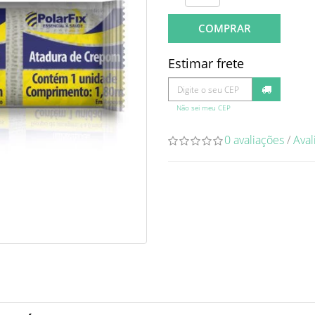
COMPRAR
Estimar frete
Não sei meu CEP
0 avaliações
/
Aval