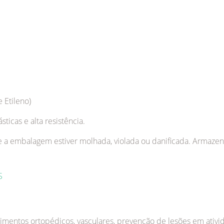
e Etileno)
ticas e alta resistência.
se a embalagem estiver molhada, violada ou danificada. Armaze
S
imentos ortopédicos, vasculares, prevenção de lesões em ativid