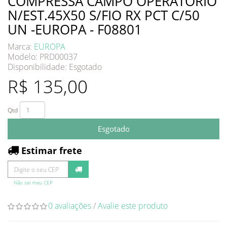
COMPRESSA CAMPO OPERATORIO
N/EST.45X50 S/FIO RX PCT C/50
UN -EUROPA - F08801
Marca:
EUROPA
Modelo: PRD00037
Disponibilidade:
Esgotado
R$ 135,00
Qtd
Esgotado
Estimar frete
Não sei meu CEP
0 avaliações
/
Avalie este produto