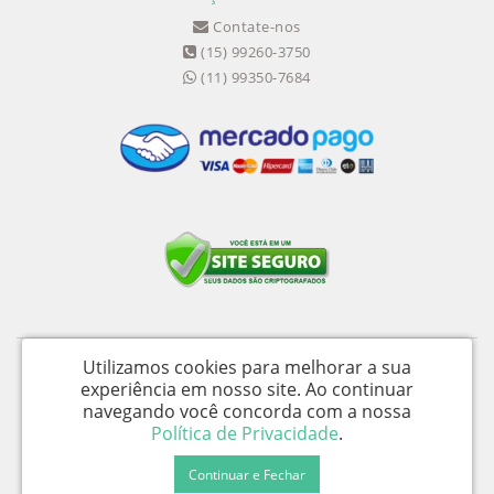
Contate-nos
(15) 99260-3750
(11) 99350-7684
Utilizamos cookies para melhorar a sua
Medical Shopping Produtos Hospitalares Ltda - CNPJ: 04.656.390/0002-94 -
experiência em nosso site.
Ao continuar
I.E.: 358058050115
navegando você concorda com a nossa
Av. Wika Úrsula Wiegand, 139 - Galpão D - Iperó / SP - CEP 18560-477 -
Política de Privacidade
.
Medical Shopping © 2026
Continuar e Fechar
Desenvolvido por
88digital