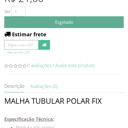
Qtd
Esgotado
Estimar frete
Não sei meu CEP
0 avaliações
/
Avalie este produto
Descrição
Avaliações (0)
MALHA TUBULAR POLAR FIX
Especificação Técnica:
Produto não estéril.