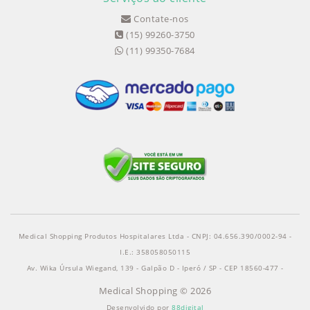
Contate-nos
(15) 99260-3750
(11) 99350-7684
Medical Shopping Produtos Hospitalares Ltda - CNPJ: 04.656.390/0002-94 -
I.E.: 358058050115
Av. Wika Úrsula Wiegand, 139 - Galpão D - Iperó / SP - CEP 18560-477 -
Medical Shopping © 2026
Desenvolvido por
88digital