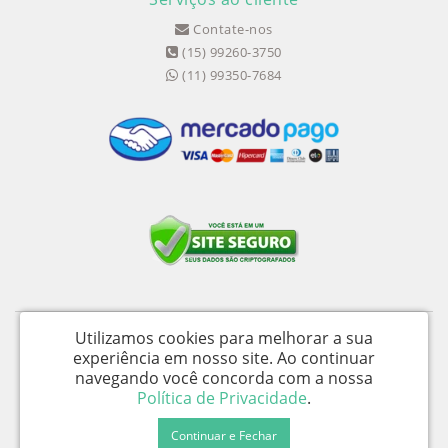
Contate-nos
(15) 99260-3750
(11) 99350-7684
Utilizamos cookies para melhorar a sua
Medical Shopping Produtos Hospitalares Ltda - CNPJ: 04.656.390/0002-94 -
experiência em nosso site.
Ao continuar
I.E.: 358058050115
navegando você concorda com a nossa
Av. Wika Úrsula Wiegand, 139 - Galpão D - Iperó / SP - CEP 18560-477 -
Política de Privacidade
.
Medical Shopping © 2026
Continuar e Fechar
Desenvolvido por
88digital